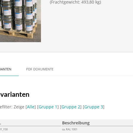
(Frachtgewicht: 493,80 kg)
IANTEN
PDF DOKUMENTE
varianten
filter: Zeige [
Alle
] [
Gruppe 1
] [
Gruppe 2
] [
Gruppe 3
]
.
Beschreibung
01_Y30
ca. RAL 1001