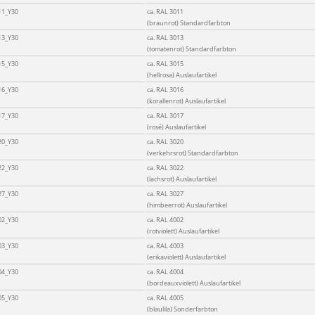
11_Y30
ca. RAL 3011
(braunrot) Standardfarbton
13_Y30
ca. RAL 3013
(tomatenrot) Standardfarbton
15_Y30
ca. RAL 3015
(hellrosa) Auslaufartikel
16_Y30
ca. RAL 3016
(korallenrot) Auslaufartikel
17_Y30
ca. RAL 3017
(rosé) Auslaufartikel
20_Y30
ca. RAL 3020
(verkehrsrot) Standardfarbton
22_Y30
ca. RAL 3022
(lachsrot) Auslaufartikel
27_Y30
ca. RAL 3027
(himbeerrot) Auslaufartikel
02_Y30
ca. RAL 4002
(rotviolett) Auslaufartikel
03_Y30
ca. RAL 4003
(erikaviolett) Auslaufartikel
04_Y30
ca. RAL 4004
(bordeauxviolett) Auslaufartikel
05_Y30
ca. RAL 4005
(blaulila) Sonderfarbton