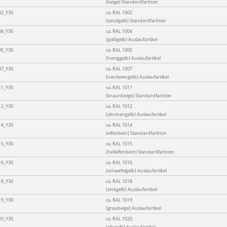
(beige) Standardfarbton
02_Y30
ca. RAL 1002
(sandgelb) Standardfarbton
04_Y30
ca. RAL 1004
(goldgelb) Auslaufartikel
05_Y30
ca. RAL 1005
(honiggelb) Auslaufartikel
07_Y30
ca. RAL 1007
(narzissengelb) Auslaufartikel
11_Y30
ca. RAL 1011
(braunbeige) Standardfarbton
12_Y30
ca. RAL 1012
(zitronengelb) Auslaufartikel
14_Y30
ca. RAL 1014
(elfenbein) Standardfarbton
15_Y30
ca. RAL 1015
(hellelfenbein) Standardfarbton
16_Y30
ca. RAL 1016
(schwefelgelb) Auslaufartikel
18_Y30
ca. RAL 1018
(zinkgelb) Auslaufartikel
19_Y30
ca. RAL 1019
(graubeige) Auslaufartikel
20_Y30
ca. RAL 1020
(olivgelb) Auslaufartikel