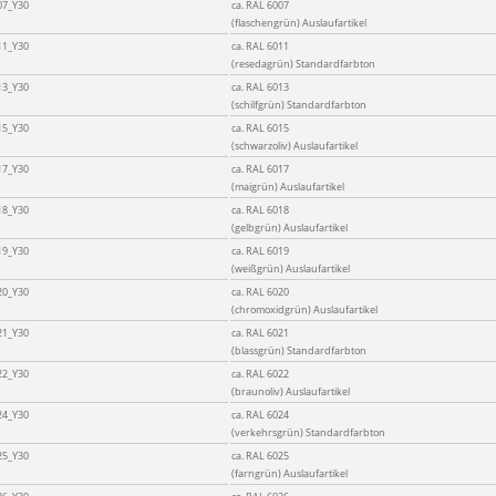
07_Y30
ca. RAL 6007
(flaschengrün) Auslaufartikel
11_Y30
ca. RAL 6011
(resedagrün) Standardfarbton
13_Y30
ca. RAL 6013
(schilfgrün) Standardfarbton
15_Y30
ca. RAL 6015
(schwarzoliv) Auslaufartikel
17_Y30
ca. RAL 6017
(maigrün) Auslaufartikel
18_Y30
ca. RAL 6018
(gelbgrün) Auslaufartikel
19_Y30
ca. RAL 6019
(weißgrün) Auslaufartikel
20_Y30
ca. RAL 6020
(chromoxidgrün) Auslaufartikel
21_Y30
ca. RAL 6021
(blassgrün) Standardfarbton
22_Y30
ca. RAL 6022
(braunoliv) Auslaufartikel
24_Y30
ca. RAL 6024
(verkehrsgrün) Standardfarbton
25_Y30
ca. RAL 6025
(farngrün) Auslaufartikel