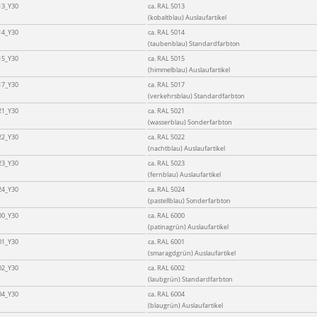
13_Y30
ca. RAL 5013
(kobaltblau) Auslaufartikel
14_Y30
ca. RAL 5014
(taubenblau) Standardfarbton
15_Y30
ca. RAL 5015
(himmelblau) Auslaufartikel
17_Y30
ca. RAL 5017
(verkehrsblau) Standardfarbton
21_Y30
ca. RAL 5021
(wasserblau) Sonderfarbton
22_Y30
ca. RAL 5022
(nachtblau) Auslaufartikel
23_Y30
ca. RAL 5023
(fernblau) Auslaufartikel
24_Y30
ca. RAL 5024
(pastellblau) Sonderfarbton
00_Y30
ca. RAL 6000
(patinagrün) Auslaufartikel
01_Y30
ca. RAL 6001
(smaragdgrün) Auslaufartikel
02_Y30
ca. RAL 6002
(laubgrün) Standardfarbton
04_Y30
ca. RAL 6004
(blaugrün) Auslaufartikel