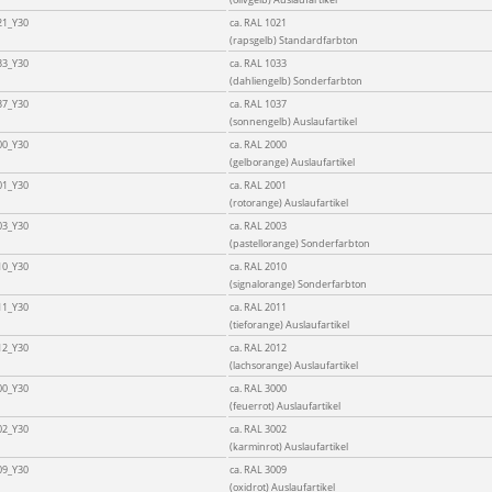
21_Y30
ca. RAL 1021
(rapsgelb) Standardfarbton
33_Y30
ca. RAL 1033
(dahliengelb) Sonderfarbton
37_Y30
ca. RAL 1037
(sonnengelb) Auslaufartikel
00_Y30
ca. RAL 2000
(gelborange) Auslaufartikel
01_Y30
ca. RAL 2001
(rotorange) Auslaufartikel
03_Y30
ca. RAL 2003
(pastellorange) Sonderfarbton
10_Y30
ca. RAL 2010
(signalorange) Sonderfarbton
11_Y30
ca. RAL 2011
(tieforange) Auslaufartikel
12_Y30
ca. RAL 2012
(lachsorange) Auslaufartikel
00_Y30
ca. RAL 3000
(feuerrot) Auslaufartikel
02_Y30
ca. RAL 3002
(karminrot) Auslaufartikel
09_Y30
ca. RAL 3009
(oxidrot) Auslaufartikel