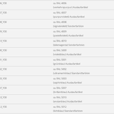
06_Y30
ca. RAL 4006
(verkehrspurpur) Auslaufartikel
07_Y30
ca. RAL 4007
(purpurviolett) Auslaufartikel
08_Y30
ca. RAL 4008
(signalviolett) Sonderfarbton
09_Y30
ca. RAL 4009
(pastellviolett) Auslaufartikel
10_Y30
ca. RAL 4010
(telemagenta) Sonderfarbton
00_Y30
ca. RAL 5000
(violettblau) Auslaufartikel
01_Y30
ca. RAL 5001
(grünblau) Auslaufartikel
02_Y30
ca. RAL 5002
(ultramarinblau) Standardfarbton
03_Y30
ca. RAL 5003
(saphirblau) Auslaufartikel
07_Y30
ca. RAL 5007
(brillantblau) Auslaufartikel
10_Y30
ca. RAL 5010
(enzianblau) Auslaufartikel
12_Y30
ca. RAL 5012
(lichtblau) Standardfarbton