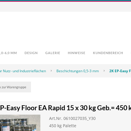
0-6,0 MM
DESIGN
GALERIE
HINWEISE
KUNDENBEREICH
r Nutz- und Industrieflächen
Beschichtungen 0,5-3 mm
2K EP-Easy F
k zur Warengruppe
P-Easy Floor EA Rapid 15 x 30 kg Geb.= 450 
Art.Nr. 0610027035_Y30
450 kg Palette