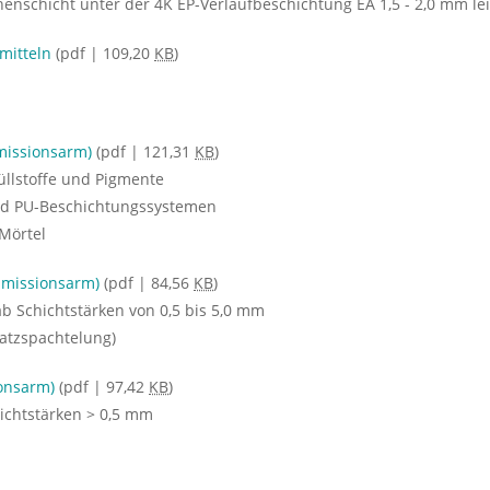
chenschicht unter der 4K EP-Verlaufbeschichtung EA 1,5 - 2,0 mm le
mitteln
(pdf | 109,20
KB
)
missionsarm)
(pdf | 121,31
KB
)
üllstoffe und Pigmente
 und PU-Beschichtungssystemen
-Mörtel
Emissionsarm)
(pdf | 84,56
KB
)
ab Schichtstärken von 0,5 bis 5,0 mm
ratzspachtelung)
onsarm)
(pdf | 97,42
KB
)
hichtstärken > 0,5 mm