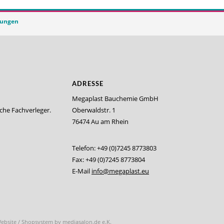
tungen
ADRESSE
Megaplast Bauchemie GmbH
iche Fachverleger.
Oberwaldstr. 1
76474 Au am Rhein
Telefon: +49 (0)7245 8773803
Fax: +49 (0)7245 8773804
E-Mail
info@megaplast.eu
Website / Shopsystem by
mediasalon.de e.K.