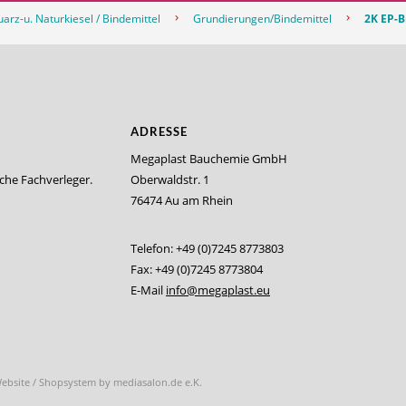
arz-u. Naturkiesel / Bindemittel
Grundierungen/Bindemittel
2K EP-B
ADRESSE
Megaplast Bauchemie GmbH
iche Fachverleger.
Oberwaldstr. 1
76474 Au am Rhein
Telefon: +49 (0)7245 8773803
Fax: +49 (0)7245 8773804
E-Mail
info@megaplast.eu
Website / Shopsystem by
mediasalon.de e.K.