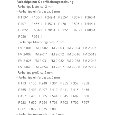
Farbchips zur Oberflächengestaltung
Farbchips klein, ca. 2 mm
Farbchips einfarbig ca. 2 mm
F 113-1
F 150-1
F 249-1
F 355-1
F 357-1
F 365-1
F 407-1
F 456-1
F 457-1
F 470-1
F 505-1
F 544-1
F 602-1
F 654-1
F 701-1
F 872-1
F 875-1
F 880-1
F 950-1
F 951-1
Farbchips Mischungen ca. 2 mm
FM 2-001
FM 2-002
FM 2-003
FM 2-004
FM 2-005
FM 2-007
FM 2-011
FM 2-012
FM 2-016
FM 2-018
FM 2-025
FM 2-031
FM 2-032
FM 2-038
FM 2-042
FM 2-043
FM 2-054
FM 2-057
FM 2-060
FM 2-062
Farbchips groß, ca 5 mm
Farbchips einfarbig ca. 5 mm
F 113
F 150
F 249
F 304
F 355
F 357
F 358
F 365
F 403
F 407
F 410
F 411
F 415
F 456
F 457
F 470
F 505
F 544
F 545
F 602
F 608
F 628
F 650
F 654
F 701
F 703
F 709
F 767
F 801
F 872
F 875
F 880
Farbchips marmoriert ca. 5 mm