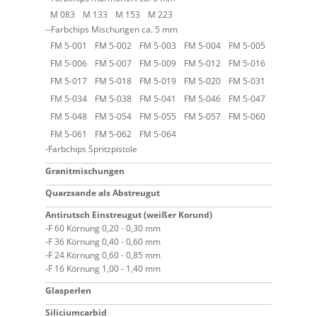
M 083
M 133
M 153
M 223
Farbchips Mischungen ca. 5 mm
FM 5-001
FM 5-002
FM 5-003
FM 5-004
FM 5-005
FM 5-006
FM 5-007
FM 5-009
FM 5-012
FM 5-016
FM 5-017
FM 5-018
FM 5-019
FM 5-020
FM 5-031
FM 5-034
FM 5-038
FM 5-041
FM 5-046
FM 5-047
FM 5-048
FM 5-054
FM 5-055
FM 5-057
FM 5-060
FM 5-061
FM 5-062
FM 5-064
Farbchips Spritzpistole
Granitmischungen
Quarzsande als Abstreugut
Antirutsch Einstreugut (weißer Korund)
F 60 Körnung 0,20 - 0,30 mm
F 36 Körnung 0,40 - 0,60 mm
F 24 Körnung 0,60 - 0,85 mm
F 16 Körnung 1,00 - 1,40 mm
Glasperlen
Siliciumcarbid